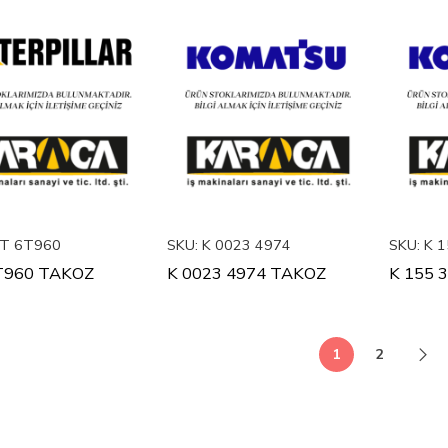
T 6T960
SKU:
K 0023 4974
SKU:
K 1
T960 TAKOZ
K 0023 4974 TAKOZ
1
2