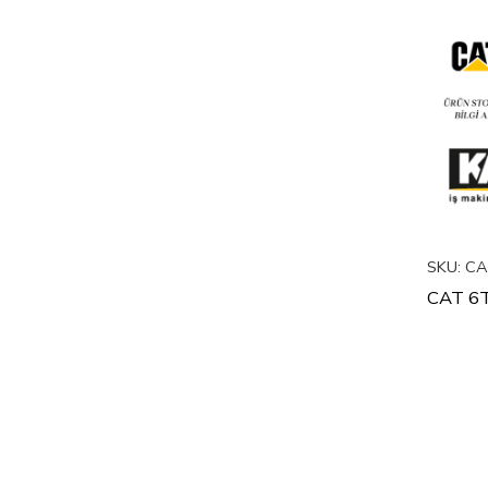
SKU:
CA
CAT 6