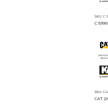
SKU:
C 
C 599
SKU:
CA