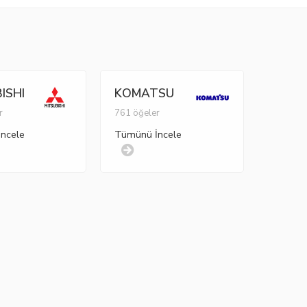
ISHI
KOMATSU
r
761 öğeler
ncele
Tümünü İncele