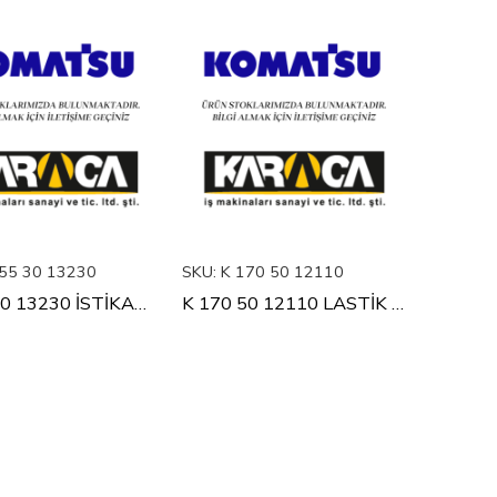
55 30 13230
SKU:
K 170 50 12110
K 155 30 13230 İSTİKAMET TAKOZU
K 170 50 12110 LASTİK TAKOZ