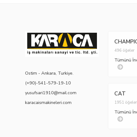
CHAMPI
496 öğeler
Tümünü İn
Ostim - Ankara, Turkiye.
(+90)-541-579-19-10
yusufsari1910@mail.com
CAT
karacaismakineleri.com
1951 öğele
Tümünü İn