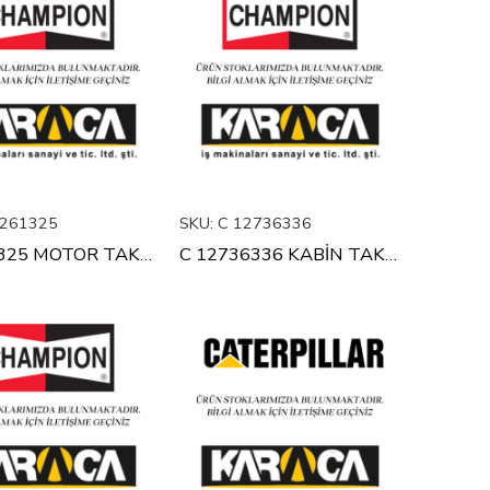
261325
SKU:
C 12736336
C 1261325 MOTOR TAKOZU
C 12736336 KABİN TAKOZU