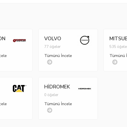
ON
VOLVO
MITSUB
77 öğeler
535 öğele
cele
Tümünü İncele
Tümünü İ
HİDROMEK
r
0 öğeler
cele
Tümünü İncele