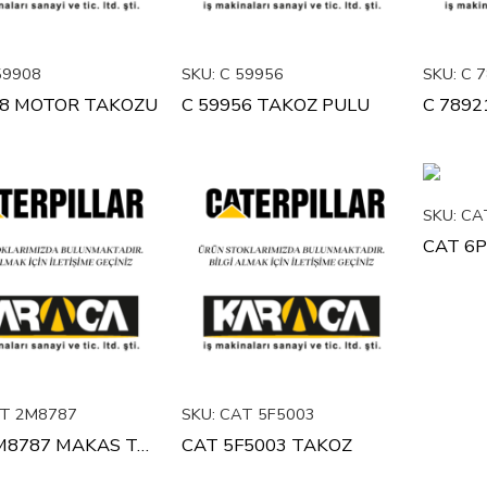
59908
SKU:
C 59956
SKU:
C 7
08 MOTOR TAKOZU
C 59956 TAKOZ PULU
C 7892
SKU:
CAT
T 2M8787
SKU:
CAT 5F5003
CAT 2M8787 MAKAS TAKOZU
CAT 5F5003 TAKOZ