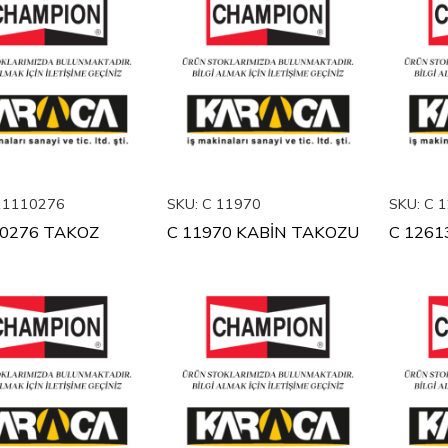
11110276
SKU:
C 11970
SKU:
C 1
10276 TAKOZ
C 11970 KABİN TAKOZU