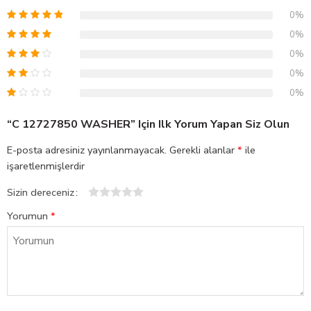
0%
0%
0%
0%
0%
“C 12727850 WASHER” Için Ilk Yorum Yapan Siz Olun
E-posta adresiniz yayınlanmayacak.
Gerekli alanlar
*
ile
işaretlenmişlerdir
Sizin dereceniz
1
2
3
4
5
Yorumun
*