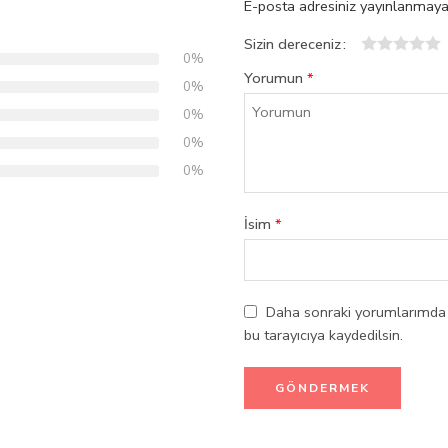
E-posta adresiniz yayınlanmaya
Sizin dereceniz
0%
1
2
3
4
5
Yorumun
*
0%
0%
0%
0%
İsim
*
Daha sonraki yorumlarımda k
bu tarayıcıya kaydedilsin.