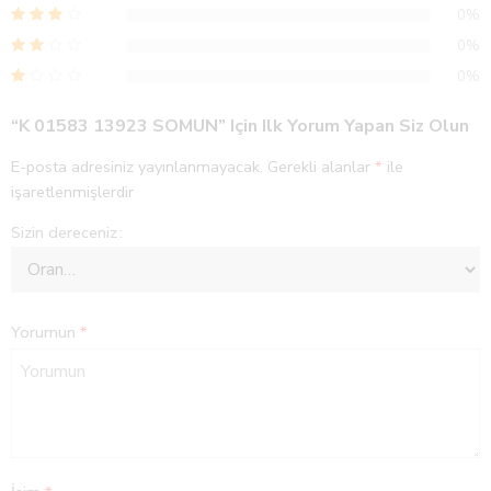
0%
0%
0%
“K 01583 13923 SOMUN” Için Ilk Yorum Yapan Siz Olun
E-posta adresiniz yayınlanmayacak.
Gerekli alanlar
*
ile
işaretlenmişlerdir
Sizin dereceniz
Yorumun
*