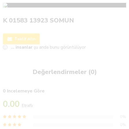
K 01583 13923 SOMUN
Teklif Alın
...
insanlar
şu anda bunu görüntülüyor
Değerlendirmeler (0)
0 Incelemeye Göre
0.00
Etraflı
0%
0%