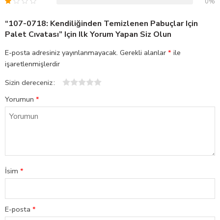
0%
“107-0718: Kendiliğinden Temizlenen Pabuçlar Için
Palet Cıvatası” Için Ilk Yorum Yapan Siz Olun
E-posta adresiniz yayınlanmayacak.
Gerekli alanlar
*
ile
işaretlenmişlerdir
Sizin dereceniz
1
2
3
4
5
Yorumun
*
İsim
*
E-posta
*