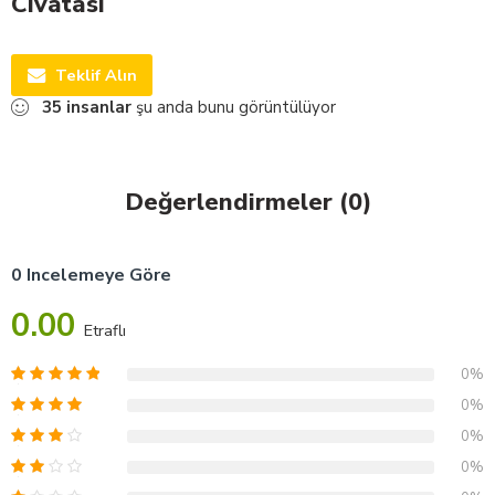
Cıvatası
Teklif Alın
35
insanlar
şu anda bunu görüntülüyor
Değerlendirmeler (0)
0 Incelemeye Göre
0.00
Etraflı
0%
0%
0%
0%