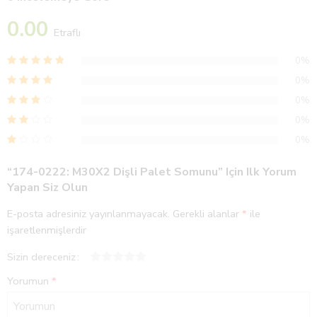
0.00
Etraflı
0%
0%
0%
0%
0%
“174-0222: M30X2 Dişli Palet Somunu” Için Ilk Yorum
Yapan Siz Olun
E-posta adresiniz yayınlanmayacak.
Gerekli alanlar
*
ile
işaretlenmişlerdir
Sizin dereceniz
1
2
3
4
5
Yorumun
*