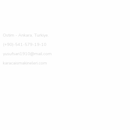
Ostim - Ankara, Turkiye.
(+90)-541-579-19-10
yusufsari1910@mail.com
karacaismakineleri.com