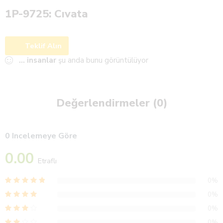
1P-9725: Cıvata
Teklif Alın
...
insanlar
şu anda bunu görüntülüyor
Değerlendirmeler (0)
0 Incelemeye Göre
0.00
Etraflı
0%
0%
0%
0%