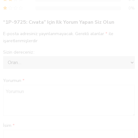
0%
“1P-9725: Cıvata” Için Ilk Yorum Yapan Siz Olun
E-posta adresiniz yayınlanmayacak.
Gerekli alanlar
*
ile
işaretlenmişlerdir
Sizin dereceniz
Yorumun
*
İsim
*