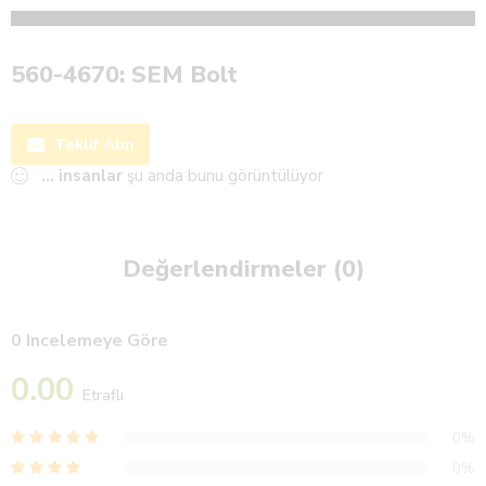
560-4670: SEM Bolt
Teklif Alın
...
insanlar
şu anda bunu görüntülüyor
Değerlendirmeler (0)
0 Incelemeye Göre
0.00
Etraflı
0%
0%