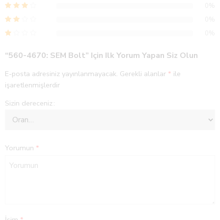
0%
0%
0%
“560-4670: SEM Bolt” Için Ilk Yorum Yapan Siz Olun
E-posta adresiniz yayınlanmayacak.
Gerekli alanlar
*
ile
işaretlenmişlerdir
Sizin dereceniz
Yorumun
*
İsim
*