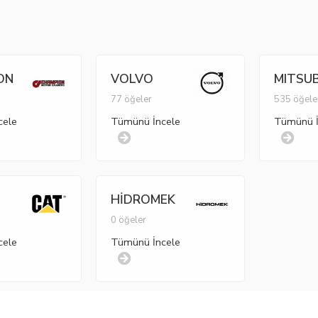
ON
VOLVO
MITSUB
77 öğeler
535 öğele
cele
Tümünü İncele
Tümünü İ
HİDROMEK
r
0 öğeler
cele
Tümünü İncele