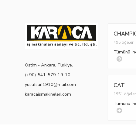
CHAMPI
496 öğeler
Tümünü İn
Ostim - Ankara, Turkiye.
(+90)-541-579-19-10
yusufsari1910@mail.com
CAT
karacaismakineleri.com
1951 öğele
Tümünü İn