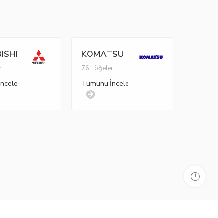
ISHI
KOMATSU
r
761 öğeler
ncele
Tümünü İncele