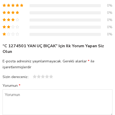
0%
0%
0%
0%
0%
“C 1274501 YAN UÇ BIÇAK” Için Ilk Yorum Yapan Siz
Olun
E-posta adresiniz yayınlanmayacak.
Gerekli alanlar
*
ile
işaretlenmişlerdir
Sizin dereceniz
1
2
3
4
5
Yorumun
*