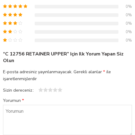
0%
0%
0%
0%
0%
“C 12756 RETAINER UPPER” Için Ilk Yorum Yapan Siz
Olun
E-posta adresiniz yayınlanmayacak.
Gerekli alanlar
*
ile
işaretlenmişlerdir
Sizin dereceniz
1
2
3
4
5
Yorumun
*