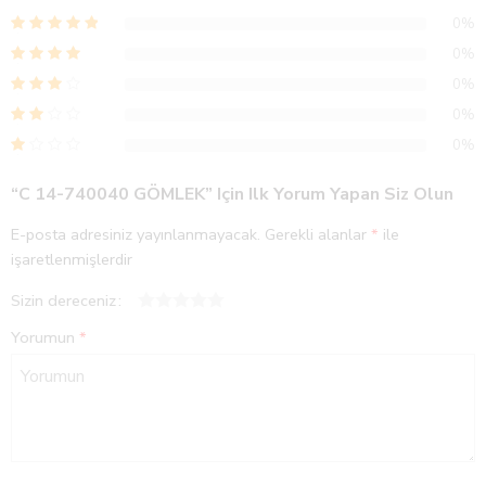
0%
0%
0%
0%
0%
“C 14-740040 GÖMLEK” Için Ilk Yorum Yapan Siz Olun
E-posta adresiniz yayınlanmayacak.
Gerekli alanlar
*
ile
işaretlenmişlerdir
Sizin dereceniz
1
2
3
4
5
Yorumun
*