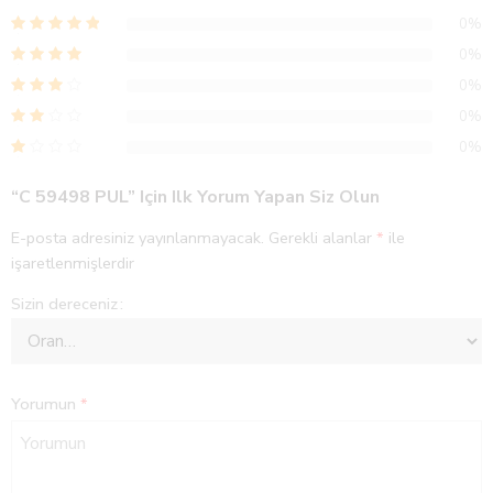
0%
0%
0%
0%
0%
“C 59498 PUL” Için Ilk Yorum Yapan Siz Olun
E-posta adresiniz yayınlanmayacak.
Gerekli alanlar
*
ile
işaretlenmişlerdir
Sizin dereceniz
Yorumun
*