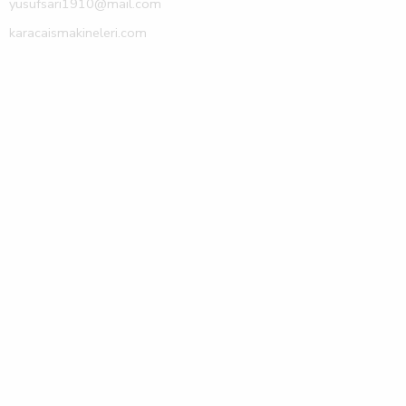
yusufsari1910@mail.com
karacaismakineleri.com