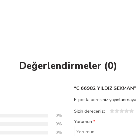
Değerlendirmeler (0)
“C 66982 YILDIZ SEKMAN” I
E-posta adresiniz yayınlanmaya
Sizin dereceniz
0%
1
2
3
4
5
Yorumun
*
0%
0%