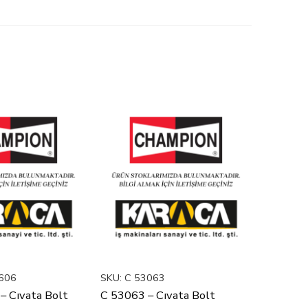
606
SKU:
C 53063
SKU:
C 5
– Cıvata Bolt
C 53063 – Cıvata Bolt
C 50A 1