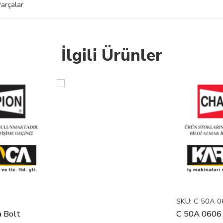
arçalar
İlgili Ürünler
SKU:
C 50A 0
a Bolt
C 50A 0606 