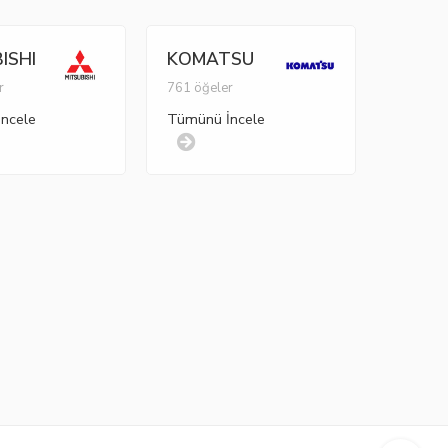
ISHI
KOMATSU
r
761 öğeler
ncele
Tümünü İncele