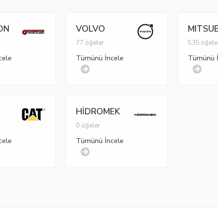
ON
VOLVO
MITSUB
77 öğeler
535 öğele
cele
Tümünü İncele
Tümünü İ
HİDROMEK
r
0 öğeler
cele
Tümünü İncele