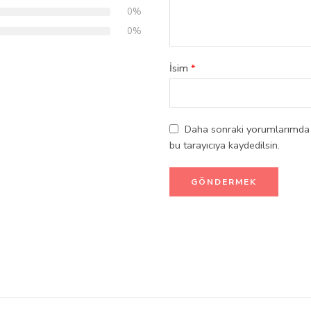
0%
0%
İsim
*
Daha sonraki yorumlarımda k
bu tarayıcıya kaydedilsin.