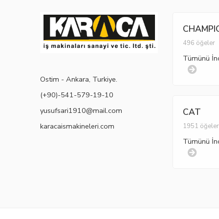
CHAMPI
496 öğeler
Tümünü İn
Ostim - Ankara, Turkiye.
(+90)-541-579-19-10
yusufsari1910@mail.com
CAT
karacaismakineleri.com
1951 öğele
Tümünü İn