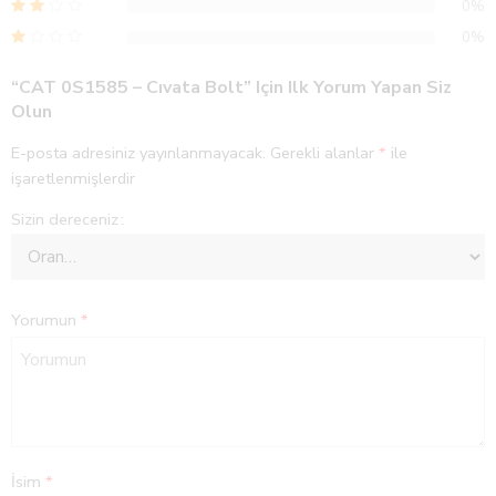
0%
0%
“CAT 0S1585 – Cıvata Bolt” Için Ilk Yorum Yapan Siz
Olun
E-posta adresiniz yayınlanmayacak.
Gerekli alanlar
*
ile
işaretlenmişlerdir
Sizin dereceniz
Yorumun
*
İsim
*