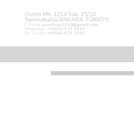
Ostim Mh. 1214 Sok. 25/10
Yenimahalle/ANKARA TÜRKİYE
E-Posta:
yusufsari1910@gmail.com
Whatsapp:
+90541 579 1910
Bizi Arayın:
+90541 579 1910