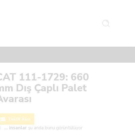
CAT 111-1729: 660
mm Dış Çaplı Palet
Avarası
Teklif Alın
...
insanlar
şu anda bunu görüntülüyor