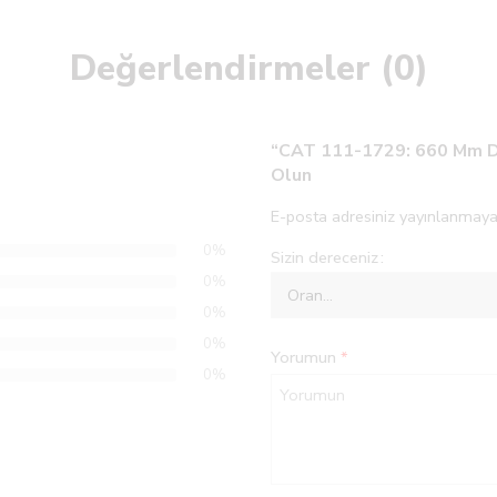
Değerlendirmeler (0)
“CAT 111-1729: 660 Mm Dış
Olun
E-posta adresiniz yayınlanmaya
0%
Sizin dereceniz
0%
0%
0%
Yorumun
*
0%