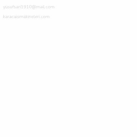
yusufsari1910@mail.com
karacaismakineleri.com