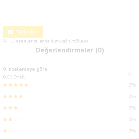
Teklif Alın
...
insanlar
şu anda bunu görüntülüyor
Değerlendirmeler (0)
0 incelemeye göre
0.00
Etraflı
0%
0%
0%
0%
0%