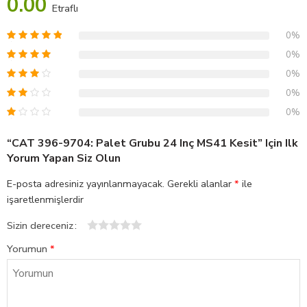
0.00
Etraflı
0%
0%
0%
0%
0%
“CAT 396-9704: Palet Grubu 24 Inç MS41 Kesit” Için Ilk
Yorum Yapan Siz Olun
E-posta adresiniz yayınlanmayacak.
Gerekli alanlar
*
ile
işaretlenmişlerdir
Sizin dereceniz
1
2
3
4
5
Yorumun
*