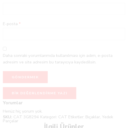
E-posta
*
Daha sonraki yorumlarımda kullanılması için adım, e-posta
adresim ve site adresim bu tarayıcıya kaydedilsin.
BIR DEĞERLENDIRME YAZI
Yorumlar
Henüz hiç yorum yok.
SKU:
CAT 3G8294
Kategori:
CAT
Etiketler:
Bıçaklar
,
Yedek
Parçalar
İlgili Ürünler