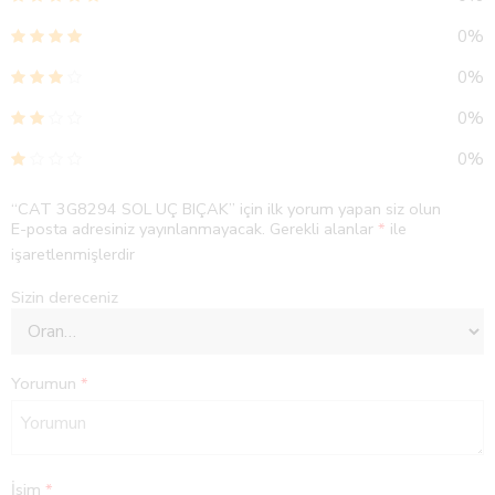
0%
0%
0%
0%
“CAT 3G8294 SOL UÇ BIÇAK” için ilk yorum yapan siz olun
E-posta adresiniz yayınlanmayacak.
Gerekli alanlar
*
ile
işaretlenmişlerdir
Sizin dereceniz
Yorumun
*
İsim
*