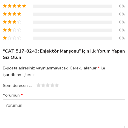
0%
0%
0%
0%
0%
“CAT 517-8243: Enjektör Manşonu” Için Ilk Yorum Yapan
Siz Olun
E-posta adresiniz yayınlanmayacak.
Gerekli alanlar
*
ile
işaretlenmişlerdir
Sizin dereceniz
1
2
3
4
5
Yorumun
*