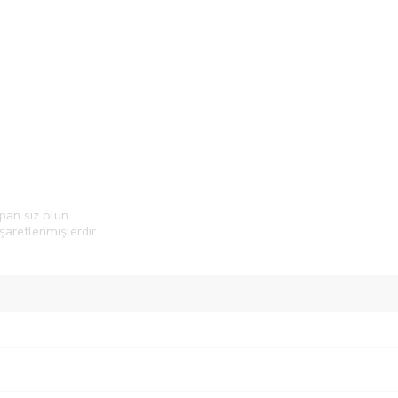
an siz olun
işaretlenmişlerdir