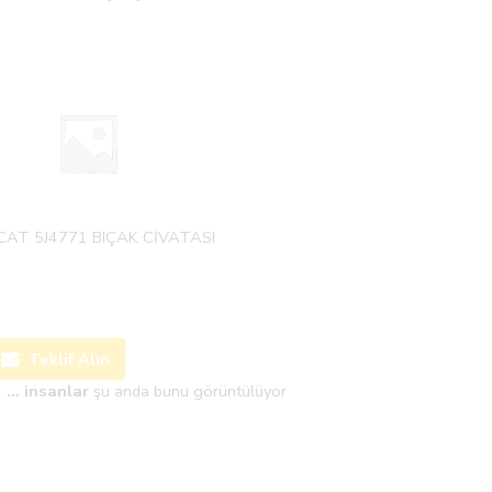
CAT 5J4771 BIÇAK CİVATASI
Teklif Alın
...
insanlar
şu anda bunu görüntülüyor