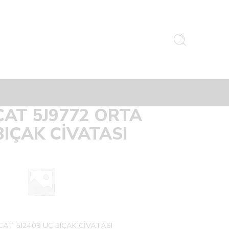
CAT 5J9772 ORTA
BIÇAK CİVATASI
CAT 5J2409 UÇ BIÇAK CİVATASI