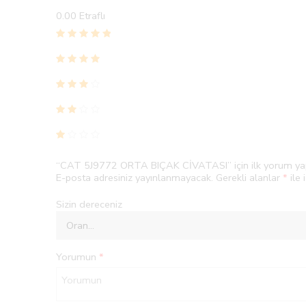
0.00
Etraflı
“CAT 5J9772 ORTA BIÇAK CİVATASI” için ilk yorum yap
E-posta adresiniz yayınlanmayacak.
Gerekli alanlar
*
ile 
Sizin dereceniz
Yorumun
*