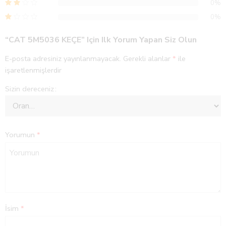
0%
0%
“CAT 5M5036 KEÇE” Için Ilk Yorum Yapan Siz Olun
E-posta adresiniz yayınlanmayacak.
Gerekli alanlar
*
ile
işaretlenmişlerdir
Sizin dereceniz
Yorumun
*
İsim
*