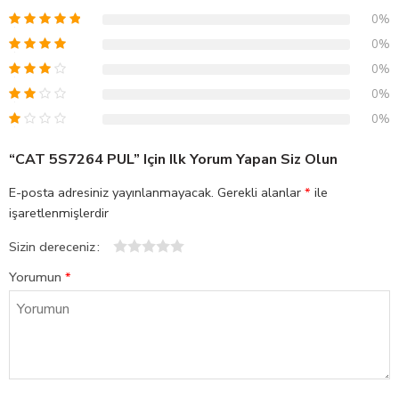
0%
0%
0%
0%
0%
“CAT 5S7264 PUL” Için Ilk Yorum Yapan Siz Olun
E-posta adresiniz yayınlanmayacak.
Gerekli alanlar
*
ile
işaretlenmişlerdir
Sizin dereceniz
1
2
3
4
5
Yorumun
*