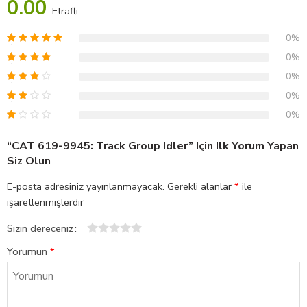
0.00
Etraflı
0%
0%
0%
0%
0%
“CAT 619-9945: Track Group Idler” Için Ilk Yorum Yapan
Siz Olun
E-posta adresiniz yayınlanmayacak.
Gerekli alanlar
*
ile
işaretlenmişlerdir
Sizin dereceniz
1
2
3
4
5
Yorumun
*