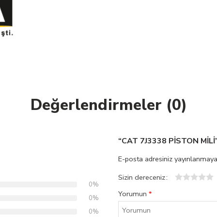
Değerlendirmeler (0)
“CAT 7J3338 PİSTON MİLİ” 
E-posta adresiniz yayınlanmaya
Sizin dereceniz
0%
1
2
3
4
5
Yorumun
*
0%
0%