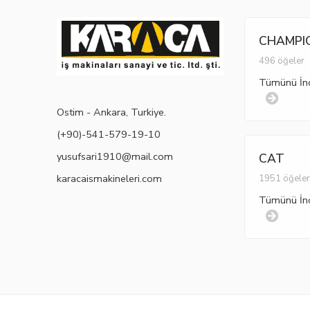
CHAMPI
496 öğeler
Tümünü İn
Ostim - Ankara, Turkiye.
(+90)-541-579-19-10
yusufsari1910@mail.com
CAT
karacaismakineleri.com
1951 öğele
Tümünü İn