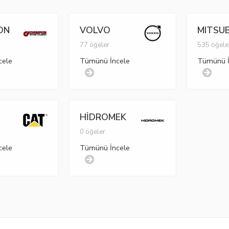
ON
VOLVO
MITSUB
77 öğeler
535 öğele
cele
Tümünü İncele
Tümünü İ
HİDROMEK
r
0 öğeler
cele
Tümünü İncele