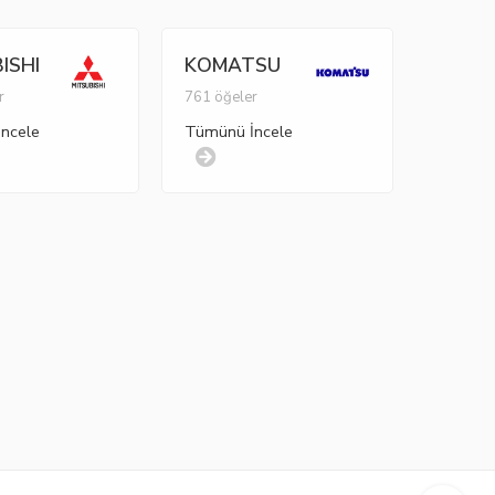
ISHI
KOMATSU
r
761 öğeler
ncele
Tümünü İncele