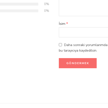
0%
0%
İsim
*
Daha sonraki yorumlarımda k
bu tarayıcıya kaydedilsin.