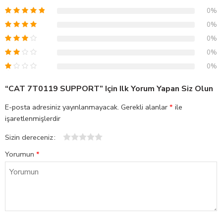
0%
0%
0%
0%
0%
“CAT 7T0119 SUPPORT” Için Ilk Yorum Yapan Siz Olun
E-posta adresiniz yayınlanmayacak.
Gerekli alanlar
*
ile
işaretlenmişlerdir
Sizin dereceniz
1
2
3
4
5
Yorumun
*