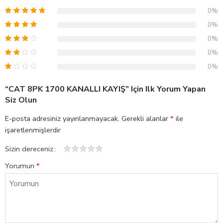
0%
0%
0%
0%
0%
“CAT 8PK 1700 KANALLI KAYIŞ” Için Ilk Yorum Yapan
Siz Olun
E-posta adresiniz yayınlanmayacak.
Gerekli alanlar
*
ile
işaretlenmişlerdir
Sizin dereceniz
1
2
3
4
5
Yorumun
*