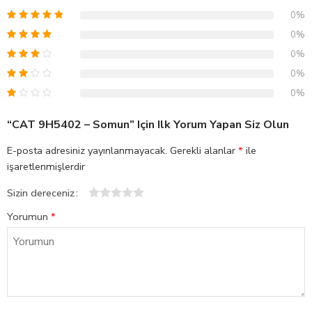
0%
0%
0%
0%
0%
“CAT 9H5402 – Somun” Için Ilk Yorum Yapan Siz Olun
E-posta adresiniz yayınlanmayacak.
Gerekli alanlar
*
ile
işaretlenmişlerdir
Sizin dereceniz
1
2
3
4
5
Yorumun
*