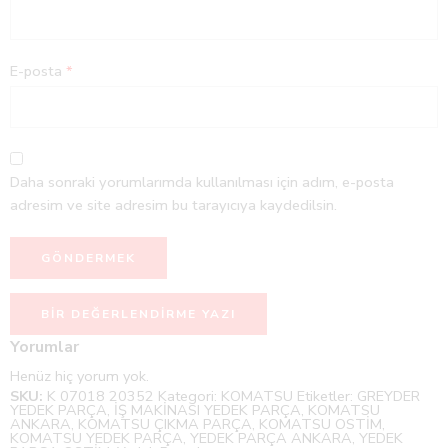
E-posta
*
Daha sonraki yorumlarımda kullanılması için adım, e-posta
adresim ve site adresim bu tarayıcıya kaydedilsin.
BIR DEĞERLENDIRME YAZI
Yorumlar
Henüz hiç yorum yok.
SKU:
K 07018 20352
Kategori:
KOMATSU
Etiketler:
GREYDER
YEDEK PARÇA
,
İŞ MAKİNASI YEDEK PARÇA
,
KOMATSU
ANKARA
,
KOMATSU ÇIKMA PARÇA
,
KOMATSU OSTİM
,
KOMATSU YEDEK PARÇA
,
YEDEK PARÇA ANKARA
,
YEDEK