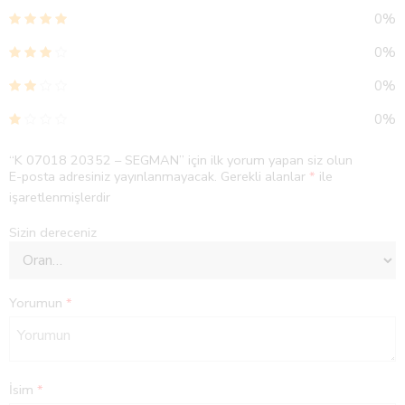
0%
0%
0%
0%
“K 07018 20352 – SEGMAN” için ilk yorum yapan siz olun
E-posta adresiniz yayınlanmayacak.
Gerekli alanlar
*
ile
işaretlenmişlerdir
Sizin dereceniz
Yorumun
*
İsim
*