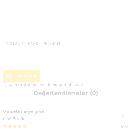
K 6127 11 5150 - SEGMAN
Teklif Alın
...
insanlar
şu anda bunu görüntülüyor
Değerlendirmeler (0)
0 incelemeye göre
0.00
Etraflı
0%