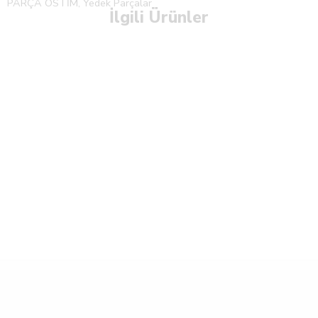
PARÇA OSTİM
,
Yedek Parçalar
İlgili Ürünler