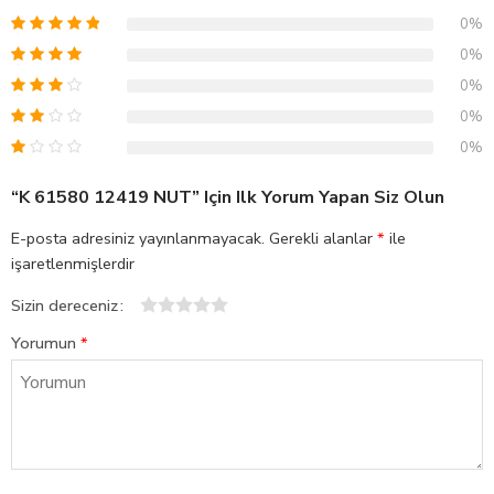
0%
0%
0%
0%
0%
“K 61580 12419 NUT” Için Ilk Yorum Yapan Siz Olun
E-posta adresiniz yayınlanmayacak.
Gerekli alanlar
*
ile
işaretlenmişlerdir
Sizin dereceniz
1
2
3
4
5
Yorumun
*