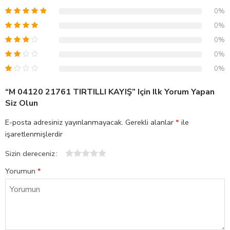
0%
0%
0%
0%
0%
“M 04120 21761 TIRTILLI KAYIŞ” Için Ilk Yorum Yapan
Siz Olun
E-posta adresiniz yayınlanmayacak.
Gerekli alanlar
*
ile
işaretlenmişlerdir
Sizin dereceniz
1
2
3
4
5
Yorumun
*