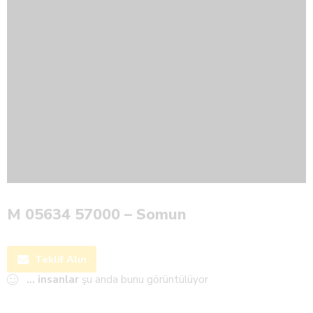
M 05634 57000 – Somun
Teklif Alın
...
insanlar
şu anda bunu görüntülüyor