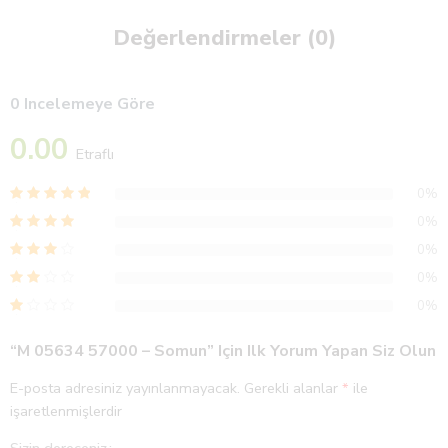
Değerlendirmeler (0)
0 Incelemeye Göre
0.00
Etraflı
0%
0%
0%
0%
0%
“M 05634 57000 – Somun” Için Ilk Yorum Yapan Siz Olun
E-posta adresiniz yayınlanmayacak.
Gerekli alanlar
*
ile
işaretlenmişlerdir
Sizin dereceniz