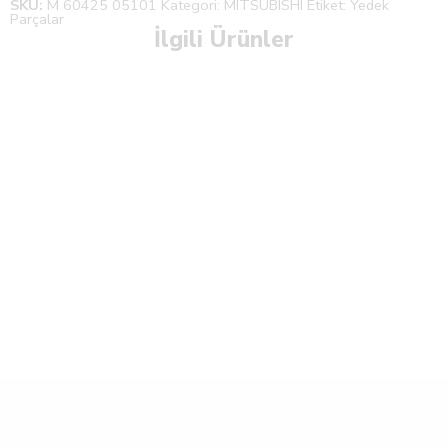
SKU:
M 60425 05101
Kategori:
MITSUBISHI
Etiket:
Yedek
Parçalar
İlgili Ürünler