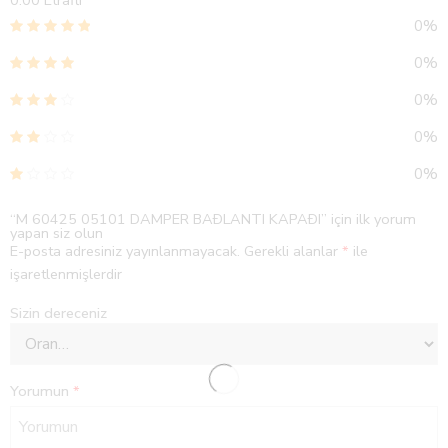
0.00
Etraflı
0%
0%
0%
0%
0%
“M 60425 05101 DAMPER BAÐLANTI KAPAÐI” için ilk yorum
yapan siz olun
E-posta adresiniz yayınlanmayacak.
Gerekli alanlar
*
ile
işaretlenmişlerdir
Sizin dereceniz
Yorumun
*