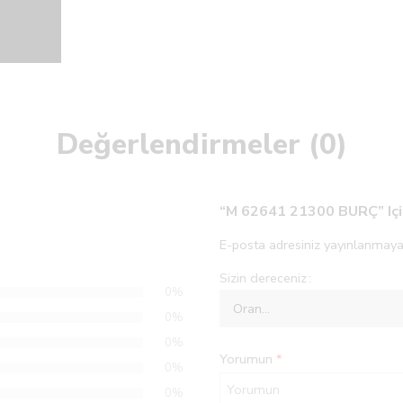
Değerlendirmeler (0)
“M 62641 21300 BURÇ” Için
E-posta adresiniz yayınlanmaya
Sizin dereceniz
0%
0%
0%
Yorumun
*
0%
0%