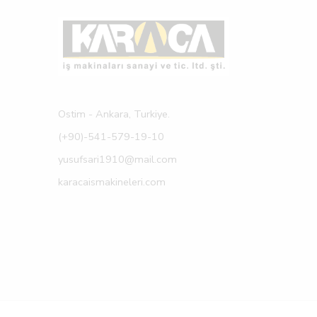
Ostim - Ankara, Turkiye.
(+90)-541-579-19-10
yusufsari1910@mail.com
karacaismakineleri.com