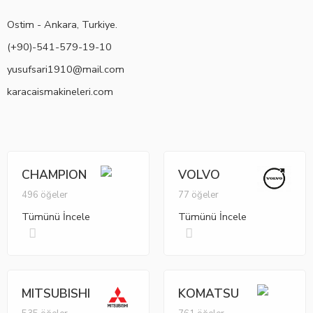
Ostim - Ankara, Turkiye.
(+90)-541-579-19-10
yusufsari1910@mail.com
karacaismakineleri.com
CHAMPION
VOLVO
496 öğeler
77 öğeler
Tümünü İncele
Tümünü İncele
MITSUBISHI
KOMATSU