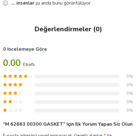
...
insanlar
şu anda bunu görüntülüyor
Değerlendirmeler (0)
0 Incelemeye Göre
0.00
Etraflı
0%
0%
0%
0%
0%
“M 62663 00300 GASKET” Için Ilk Yorum Yapan Siz Olun
E-posta adresiniz yayınlanmayacak.
Gerekli alanlar
*
ile