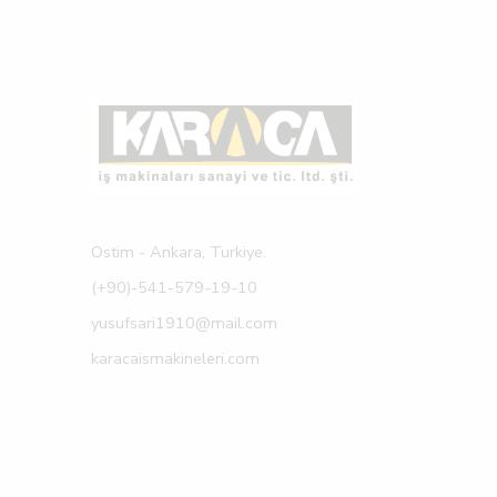
Ostim - Ankara, Turkiye.
(+90)-541-579-19-10
yusufsari1910@mail.com
karacaismakineleri.com