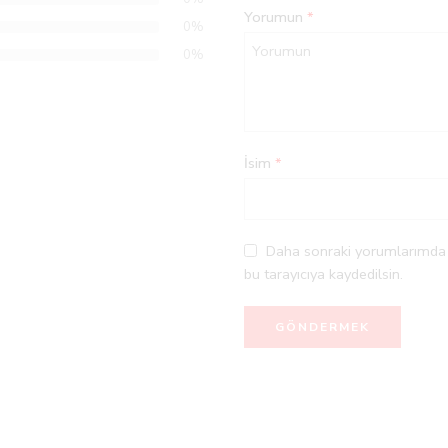
Yorumun
*
0%
0%
İsim
*
Daha sonraki yorumlarımda k
bu tarayıcıya kaydedilsin.