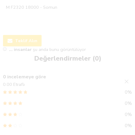
M F2320 18000 - Somun
Teklif Alın
...
insanlar
şu anda bunu görüntülüyor
Değerlendirmeler (0)
0 incelemeye göre
0.00
Etraflı
0%
0%
0%
0%