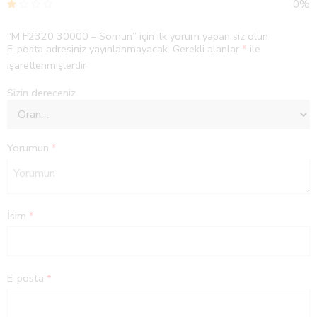
0%
“M F2320 30000 – Somun” için ilk yorum yapan siz olun
E-posta adresiniz yayınlanmayacak.
Gerekli alanlar
*
ile
işaretlenmişlerdir
Sizin dereceniz
Yorumun
*
İsim
*
E-posta
*