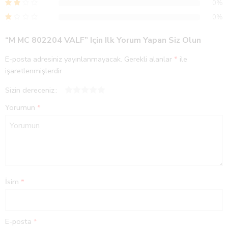
0%
0%
“M MC 802204 VALF” Için Ilk Yorum Yapan Siz Olun
E-posta adresiniz yayınlanmayacak.
Gerekli alanlar
*
ile
işaretlenmişlerdir
Sizin dereceniz
1
2
3
4
5
Yorumun
*
İsim
*
E-posta
*