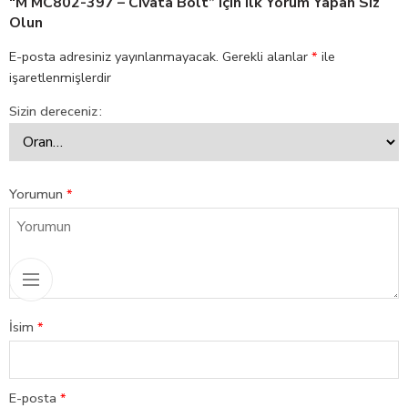
“M MC802-397 – Cıvata Bolt” Için Ilk Yorum Yapan Siz
Olun
E-posta adresiniz yayınlanmayacak.
Gerekli alanlar
*
ile
işaretlenmişlerdir
Sizin dereceniz
Yorumun
*
İsim
*
E-posta
*