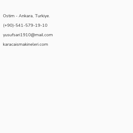
Ostim - Ankara, Turkiye.
(+90)-541-579-19-10
yusufsari1910@mail.com
karacaismakineleri.com