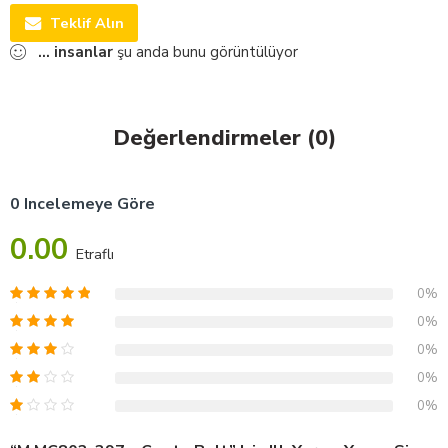
Teklif Alın
...
insanlar
şu anda bunu görüntülüyor
Değerlendirmeler (0)
0 Incelemeye Göre
0.00
Etraflı
0%
0%
0%
0%
0%