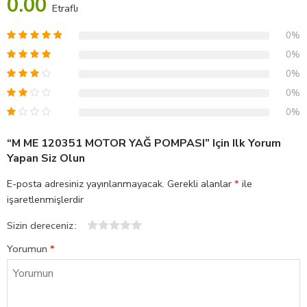
0.00
Etraflı
0%
0%
0%
0%
0%
“M ME 120351 MOTOR YAĞ POMPASI” Için Ilk Yorum
Yapan Siz Olun
E-posta adresiniz yayınlanmayacak.
Gerekli alanlar
*
ile
işaretlenmişlerdir
Sizin dereceniz
1
2
3
4
5
Yorumun
*