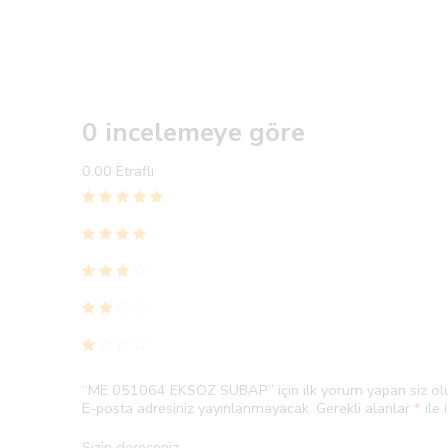
0 incelemeye göre
0.00
Etraflı
“ME 051064 EKSOZ SUBAP” için ilk yorum yapan siz ol
E-posta adresiniz yayınlanmayacak.
Gerekli alanlar
*
ile 
Sizin dereceniz