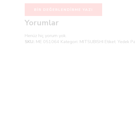
BIR DEĞERLENDIRME YAZI
Yorumlar
Henüz hiç yorum yok.
SKU:
ME 051064
Kategori:
MITSUBISHI
Etiket:
Yedek Pa