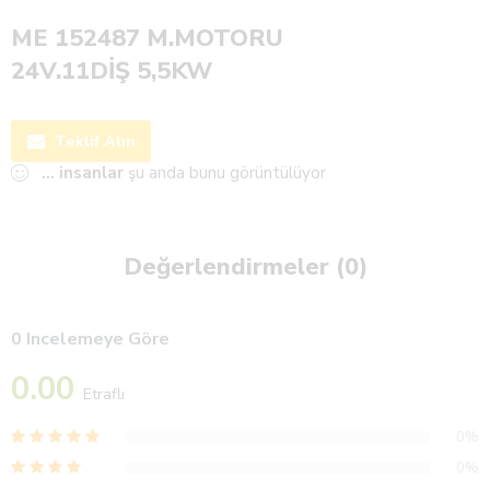
ME 152487 M.MOTORU
24V.11DİŞ 5,5KW
Teklif Alın
...
insanlar
şu anda bunu görüntülüyor
Değerlendirmeler (0)
0 Incelemeye Göre
0.00
Etraflı
0%
0%