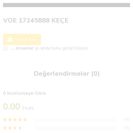
VOE 17245888 KEÇE
Teklif Alın
...
insanlar
şu anda bunu görüntülüyor
Değerlendirmeler (0)
0 Incelemeye Göre
0.00
Etraflı
0%
0%