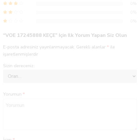
0%
0%
0%
“VOE 17245888 KEÇE” Için Ilk Yorum Yapan Siz Olun
E-posta adresiniz yayınlanmayacak.
Gerekli alanlar
*
ile
işaretlenmişlerdir
Sizin dereceniz
Yorumun
*
İsim
*