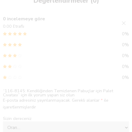
Değerlendirmeler (0)
0 incelemeye göre
0.00
Etraflı
0%
0%
0%
0%
0%
“116-8145: Kendiliğinden Temizlenen Pabuçlar için Palet
Cıvatası” için ilk yorum yapan siz olun
E-posta adresiniz yayınlanmayacak.
Gerekli alanlar
*
ile
işaretlenmişlerdir
Sizin dereceniz