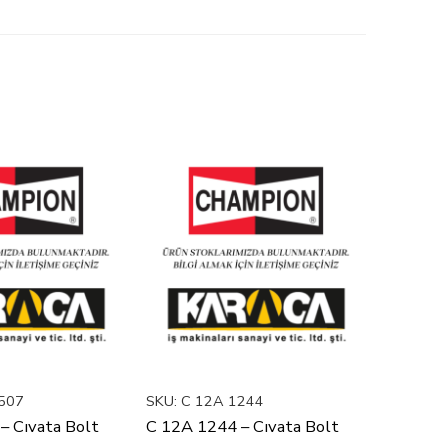
507
SKU:
C 12A 1244
SKU:
C 5
– Cıvata Bolt
C 12A 1244 – Cıvata Bolt
C 51A 1