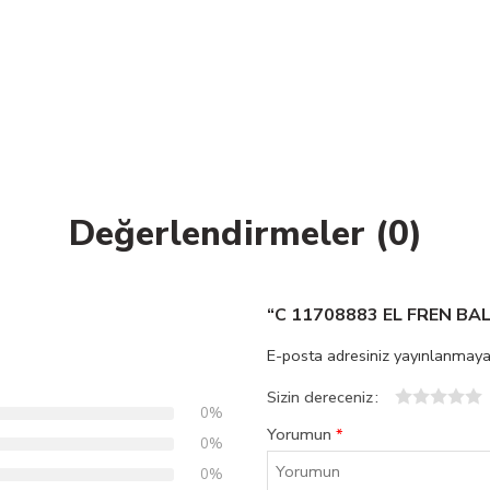
Değerlendirmeler (0)
“C 11708883 EL FREN BALA
E-posta adresiniz yayınlanmaya
Sizin dereceniz
0%
1
2
3
4
5
Yorumun
*
0%
0%