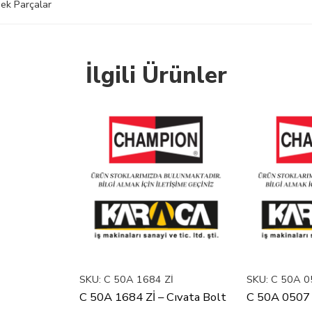
ek Parçalar
İlgili Ürünler
SKU:
C 50A 1684 Zİ
SKU:
C 50A 0
C 50A 1684 Zİ – Cıvata Bolt
C 50A 0507 