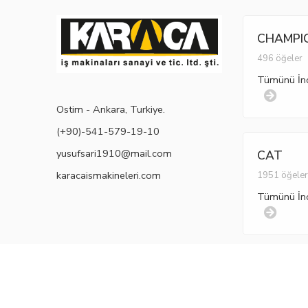
CHAMPI
496 öğeler
Tümünü İn
Ostim - Ankara, Turkiye.
(+90)-541-579-19-10
yusufsari1910@mail.com
CAT
karacaismakineleri.com
1951 öğele
Tümünü İn