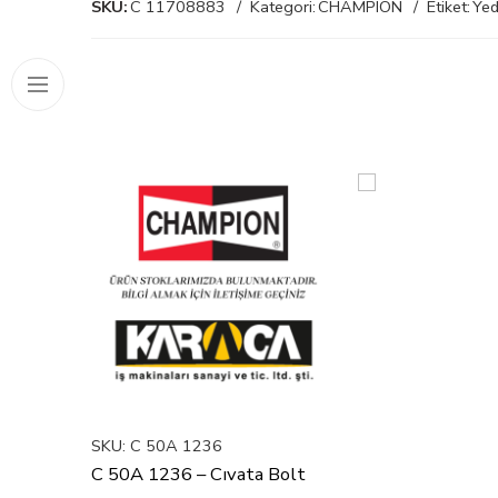
SKU:
C 11708883
Kategori:
CHAMPION
Etiket:
Yed
SKU:
C 50A 1236
C 50A 1236 – Cıvata Bolt