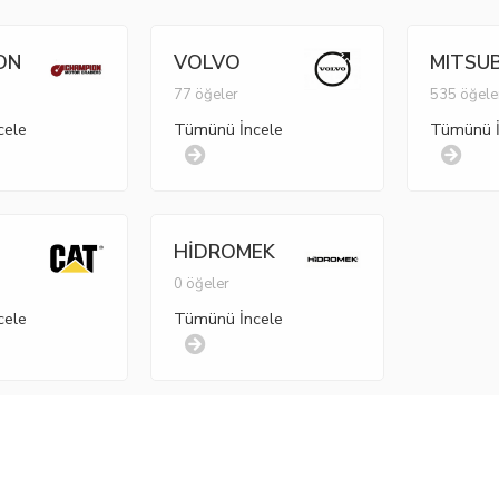
ON
VOLVO
MITSUB
77 öğeler
535 öğele
cele
Tümünü İncele
Tümünü İ
HİDROMEK
r
0 öğeler
cele
Tümünü İncele