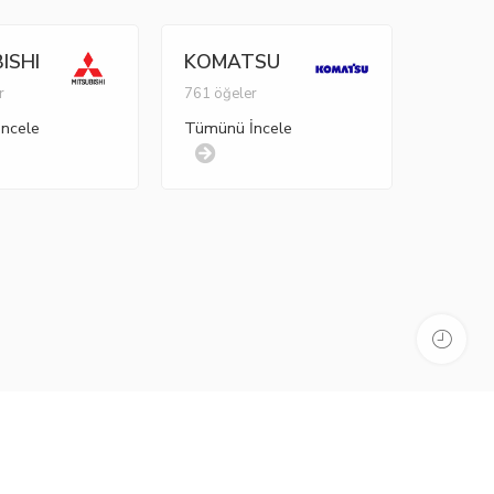
ISHI
KOMATSU
r
761 öğeler
ncele
Tümünü İncele