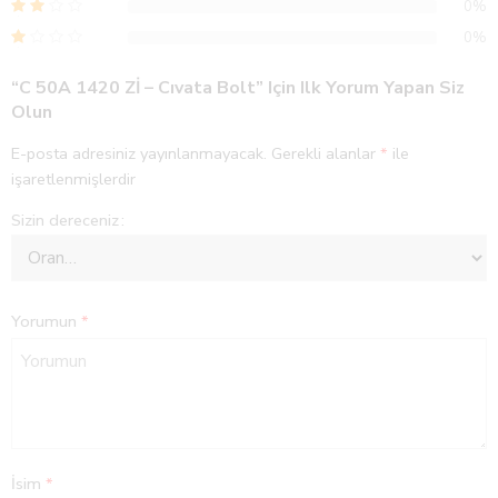
0%
0%
“C 50A 1420 Zİ – Cıvata Bolt” Için Ilk Yorum Yapan Siz
Olun
E-posta adresiniz yayınlanmayacak.
Gerekli alanlar
*
ile
işaretlenmişlerdir
Sizin dereceniz
Yorumun
*
İsim
*