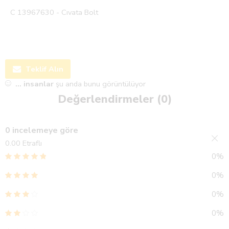
C 13967630 - Cıvata Bolt
Teklif Alın
...
insanlar
şu anda bunu görüntülüyor
Değerlendirmeler (0)
0 incelemeye göre
0.00
Etraflı
0%
0%
0%
0%