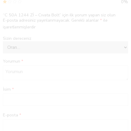
0%
“C 50A 1244 Zİ – Cıvata Bolt” için ilk yorum yapan siz olun
E-posta adresiniz yayınlanmayacak.
Gerekli alanlar
*
ile
işaretlenmişlerdir
Sizin dereceniz
Yorumun
*
İsim
*
E-posta
*