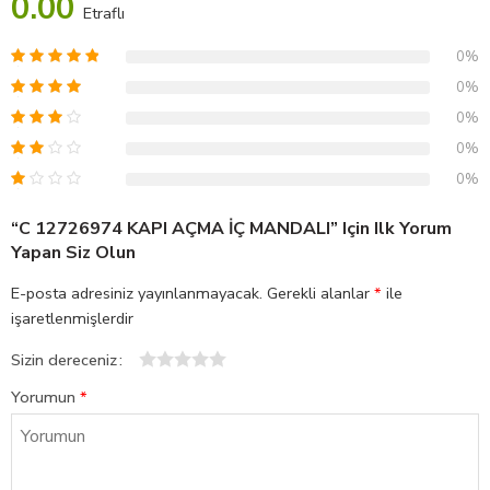
0.00
Etraflı
0%
0%
0%
0%
0%
“C 12726974 KAPI AÇMA İÇ MANDALI” Için Ilk Yorum
Yapan Siz Olun
E-posta adresiniz yayınlanmayacak.
Gerekli alanlar
*
ile
işaretlenmişlerdir
Sizin dereceniz
1
2
3
4
5
Yorumun
*