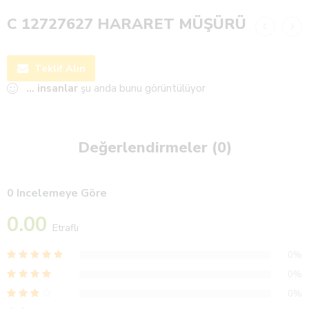
C 12727627 HARARET MÜŞÜRÜ
Teklif Alın
...
insanlar
şu anda bunu görüntülüyor
Değerlendirmeler (0)
0 Incelemeye Göre
0.00
Etraflı
0%
0%
0%