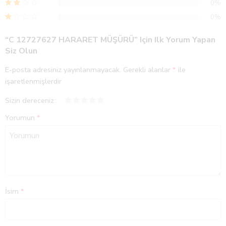
0%
0%
“C 12727627 HARARET MÜŞÜRÜ” Için Ilk Yorum Yapan
Siz Olun
E-posta adresiniz yayınlanmayacak.
Gerekli alanlar
*
ile
işaretlenmişlerdir
Sizin dereceniz
1
2
3
4
5
Yorumun
*
İsim
*