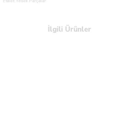
Etiket:
Yedek Parçalar
İlgili Ürünler