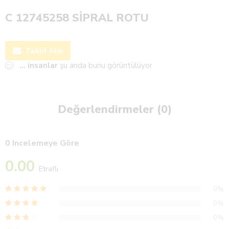
C 12745258 SİPRAL ROTU
Teklif Alın
...
insanlar
şu anda bunu görüntülüyor
Değerlendirmeler (0)
0 Incelemeye Göre
0.00
Etraflı
0%
0%
0%