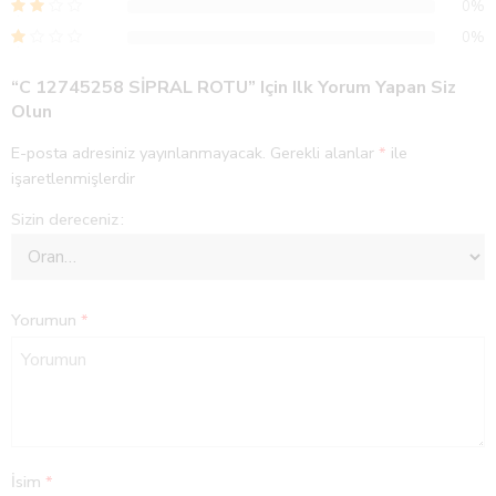
0%
0%
“C 12745258 SİPRAL ROTU” Için Ilk Yorum Yapan Siz
Olun
E-posta adresiniz yayınlanmayacak.
Gerekli alanlar
*
ile
işaretlenmişlerdir
Sizin dereceniz
Yorumun
*
İsim
*